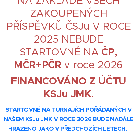
NA ZÁKLADĚ VŠECH
ZAKOUPENÝCH
PŘÍSPĚVKŮ ČSJu V ROCE
2025 NEBUDE
STARTOVNÉ NA
ČP,
MČR+PČR
v roce 2026
FINANCOVÁNO Z ÚČTU
KSJu JMK
.
STARTOVNÉ NA TURNAJÍCH POŘÁDANÝCH V
NAŠEM KSJu JMK V ROCE 2026 BUDE NADÁLE
HRAZENO JAKO V PŘEDCHOZÍCH LETECH
.