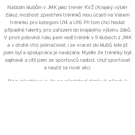
Nabízím klubům v JMK jako trenér KVŽ (Krajský výběr
žáku), možnost zpestření tréninků mou účastí na Vašem
tréninku pro kategorii U14 a U16. Při tom chci hledat
případné talenty, pro zařazení do krajského výběru žáků.
V první polovině roku jsem vedl trénink v 9 klubech z JMK
a v druhé chci pokračovat, i se vracet do klubů, kde již
jsem byl a spolupráce je navázána. Myslím že tréninky byli
zajímavé a cítil jsem ze sportovců radost, chuť sportovat
a naučit se nové věci.
Moje představa je, že po předchozí domluvě přijedu k
vám na trénink a můžu vést trénink nebo u něj asistovat.
Dopředu můžeme konzultovat, na co má být trénink
zaměřen.
Budu rád, když budete využívat této nabídky a
společně zvýšíme kvalitu juda v JMK.