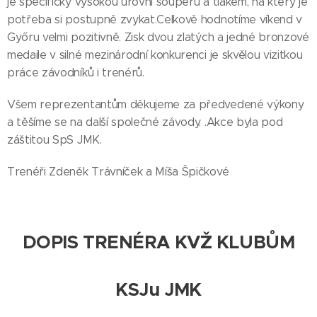
je specifický vysokou úrovní soupeřů a tlakem, na který je
potřeba si postupně zvykat.Celkově hodnotíme víkend v
Győru velmi pozitivně. Zisk dvou zlatých a jedné bronzové
medaile v silné mezinárodní konkurenci je skvělou vizitkou
práce závodníků i trenérů.
Všem reprezentantům děkujeme za předvedené výkony
a těšíme se na další společné závody. .Akce byla pod
záštitou SpS JMK.
Trenéři Zdeněk Trávníček a Míša Špičkové
DOPIS TRENÉRA KVŽ KLUBŮM
KSJu JMK