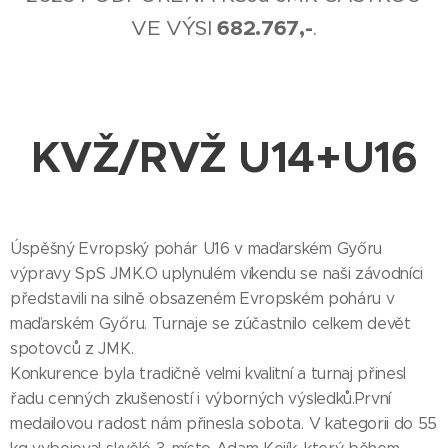
VE VÝSI
682.767,-
.
KVŽ/RVŽ U14+U16
Úspěšný Evropský pohár U16 v maďarském Győru
výpravy SpS JMK.O uplynulém víkendu se naši závodníci
představili na silně obsazeném Evropském poháru v
maďarském Győru. Turnaje se zúčastnilo celkem devět
spotovců z JMK.
Konkurence byla tradičně velmi kvalitní a turnaj přinesl
řadu cenných zkušeností i výborných výsledků.První
medailovou radost nám přinesla sobota. V kategorii do 55