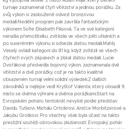
kg vybojoval skvělé 3. místo Adam Kejík, který během
turnaje zaznamenal čtyři vítězství a jedinou porážku. Za
svůj výkon si zaslouženě odvezl bronzovou
medaili.Nedělní program pak završila fantastickým
výkonem Sofie Elisabeth Fiksová. Ta ve své kategorii
nenašla přemožitelku, zvítězila ve všech pěti utkáních a
po suverénním výkonu si odvezla zlatou medaili.Matěj
Veselý ovládl kategorii do 81 kg, když zvítězil ve všech
čtyřech svých zápasech a získal zlatou medaili. Lucie
Dvořáková předvedla bojovný výkon, zaznamenala dvě
vítězství a dvě porážky, což je na takto kvalitně
obsazeném turnaji velmi solidní výsledek.Z dalších
závodníků si nejlépe vedl Kryštof Valenta, který obsadil 9.
místo se dvěma výhrami a dvěma porážkami.Start na
Evropském poháru tentokrát nevyšel podle představ
Davidu Tutkovi, Michalu Ortcikrovi, Aničce Morbitzerové a
Jakubu Groškovi. Pro všechny však byla účast na takto
prestižní soutěži obrovskou zkušeností. Evropský pohár