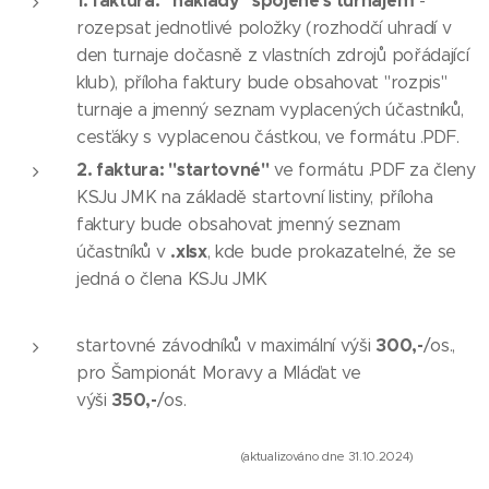
1. faktura: "náklady" spojené s turnajem
-
rozepsat jednotlivé položky (rozhodčí uhradí v
den turnaje dočasně z vlastních zdrojů pořádající
klub), příloha faktury bude obsahovat "rozpis"
turnaje a jmenný seznam vyplacených účastníků,
cesťáky s vyplacenou částkou, ve formátu .PDF.
2. faktura: "startovné"
ve formátu .PDF za členy
KSJu JMK na základě startovní listiny, příloha
faktury bude obsahovat jmenný seznam
.xlsx
účastníků v
, kde bude prokazatelné, že se
jedná o člena KSJu JMK
300,-
startovné závodníků v maximální výši
/os.,
pro Šampionát Moravy a Mláďat ve
350,-
výši
/os.
(aktualizováno dne 31.10.2024)