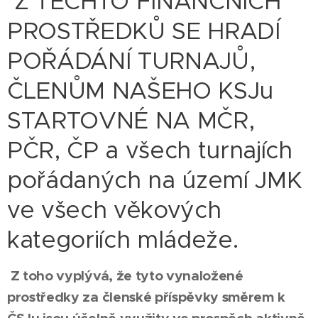
Z TĚCHTO FINANČNÍCH
PROSTŘEDKŮ SE HRADÍ
POŘÁDÁNÍ TURNAJŮ,
ČLENŮM NAŠEHO KSJu
STARTOVNÉ NA MČR,
PČR, ČP a všech turnajích
pořádaných na území JMK
ve všech věkových
kategoriích mládeže.
Z toho vyplývá, že tyto vynaložené
prostředky za členské příspěvky směrem k