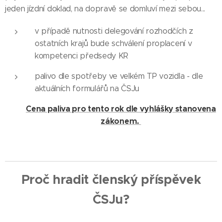
jeden jízdní doklad, na dopravě se domluví mezi sebou...
v případě nutnosti delegování rozhodčích z
ostatních krajů bude schválení proplacení v
kompetenci předsedy KR
palivo dle spotřeby ve velkém TP vozidla - dle
aktuálních formulářů na ČSJu
Cena paliva pro tento rok dle vyhlášky stanovena
zákonem.
Proč hradit členský příspěvek
ČSJu?