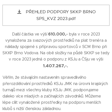
PŘEHLED PODPORY SKKP BRNO
SPS_KVZ 2023.pdf
610.000,-
Další částka ve výší
byla v roce 2023
vynaložena za svazových prostředků na plat trenéra a
náklady spojené s přípravou sportovců v SCM Brno při
SKKP Brno Vodova. Na obě složky na půdě SKKP se tedy
v roce 2023 jedná o podporu z KSJu a ČSju ve výši
1.407.267,-.
Věřím, že stávajícím nastavením spravedlivého
přerozdělování prostředků KSJu JMK na úrovni krajských
turnajů mezi všechny kluby KSJu JMK, podporujeme
daleko více mladých a začínajících závodníků. Můžeme
lépe cílit vynaložené prostředky na podporu menších
klubů s nižší členskou základnou.