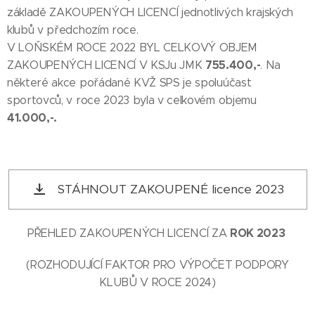
základě ZAKOUPENÝCH LICENCÍ jednotlivých krajských
klubů v předchozím roce.
V LOŇSKÉM ROCE 2022 BYL CELKOVÝ OBJEM
755.400,-
ZAKOUPENÝCH LICENCÍ V KSJu JMK
. Na
některé akce pořádané KVŽ SPS je spoluúčast
sportovců, v roce 2023 byla v celkovém objemu
41.000,-.
STÁHNOUT ZAKOUPENÉ licence 2023
ROK 2023
PŘEHLED ZAKOUPENÝCH LICENCÍ ZA
(ROZHODUJÍCÍ FAKTOR PRO VÝPOČET PODPORY
KLUBŮ V ROCE 2024)