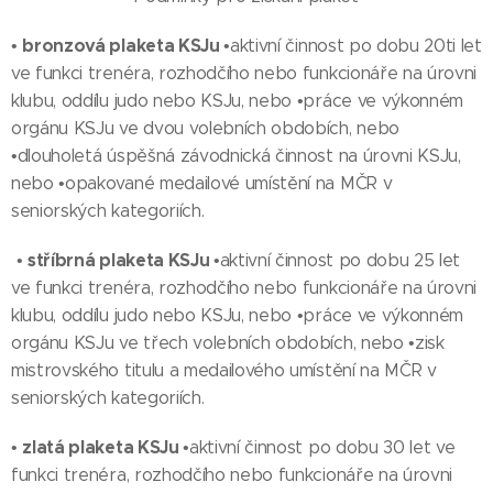
bronzová plaketa KSJu
•
•aktivní činnost po dobu 20ti let
ve funkci trenéra, rozhodčího nebo funkcionáře na úrovni
klubu, oddílu judo nebo KSJu, nebo •práce ve výkonném
orgánu KSJu ve dvou volebních obdobích, nebo
•dlouholetá úspěšná závodnická činnost na úrovni KSJu,
nebo •opakované medailové umístění na MČR v
seniorských kategoriích.
stříbrná plaketa KSJu
•
•aktivní činnost po dobu 25 let
ve funkci trenéra, rozhodčího nebo funkcionáře na úrovni
klubu, oddílu judo nebo KSJu, nebo •práce ve výkonném
orgánu KSJu ve třech volebních obdobích, nebo •zisk
mistrovského titulu a medailového umístění na MČR v
seniorských kategoriích.
zlatá plaketa KSJu
•
•aktivní činnost po dobu 30 let ve
funkci trenéra, rozhodčího nebo funkcionáře na úrovni