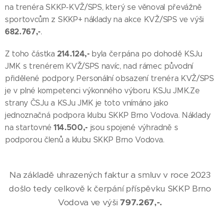
na trenéra SKKP-KVŽ/SPS, který se věnoval převážně
sportovcům z SKKP+ náklady na akce KVŽ/SPS ve výši
682.767,-
.
214.124,-
Z toho částka
byla čerpána po dohodě KSJu
JMK s trenérem KVŽ/SPS navíc, nad rámec původní
přidělené podpory. Personální obsazení trenéra KVŽ/SPS
je v plné kompetenci výkonného výboru KSJu JMK.Ze
strany ČSJu a KSJu JMK je toto vnímáno jako
jednoznačná podpora klubu SKKP Brno Vodova. Náklady
114.500,-
na startovné
jsou spojené výhradně s
podporou členů a klubu SKKP Brno Vodova.
Na základě uhrazených faktur a smluv v roce 2023
došlo tedy celkově k čerpání příspěvku SKKP Brno
Vodova ve výši
797.267,-.