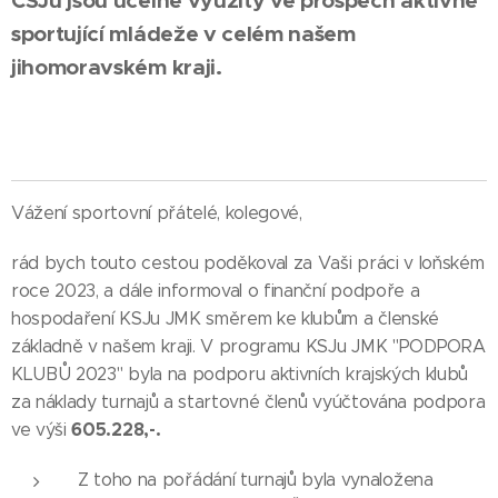
ČSJu jsou účelně využity ve prospěch aktivně
sportující mládeže v celém našem
jihomoravském kraji.
Vážení sportovní přátelé, kolegové,
rád bych touto cestou poděkoval za Vaši práci v loňském
roce 2023, a dále informoval o finanční podpoře a
hospodaření KSJu JMK směrem ke klubům a členské
základně v našem kraji. V programu KSJu JMK "PODPORA
KLUBŮ 2023" byla na podporu aktivních krajských klubů
za náklady turnajů a startovné členů vyúčtována podpora
605.228,-.
ve výši
Z toho na pořádání turnajů byla vynaložena