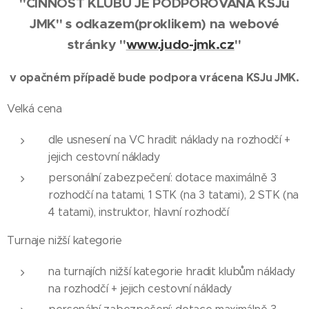
"ČINNOST KLUBU JE PODPOROVÁNA KSJu
JMK" s odkazem(proklikem) na webové
stránky "
www.judo-jmk.cz
"
v opačném případě bude podpora vrácena KSJu JMK.
Velká cena
dle usnesení na VC hradit náklady na rozhodčí +
jejich cestovní náklady
personální zabezpečení: dotace maximálně 3
rozhodčí na tatami, 1 STK (na 3 tatami), 2 STK (na
4 tatami), instruktor, hlavní rozhodčí
Turnaje nižší kategorie
na turnajích nižší kategorie hradit klubům náklady
na rozhodčí + jejich cestovní náklady