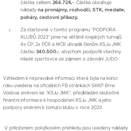
264.728,-
částka celkem
. Částka obsahuje
na pronájmy, rozhodčí, STK, medaile,
náklady
poháry, cestovní příkazy.
Za startovné v tomto programu "PODPORA
KLUBŮ 2023" jsme na většině krajských turnajů,
4x ČP, 2x PČR a MČR uhradili členům KSJu JMK
340.500,-
částku
, abychom podpořili všechny
mladé sportovce se zájmem o závodní JUDO.
Vzhledem k nepravdivé informaci, která byla na konci
roku uvedena na oficiálních FB stránkách SKKP Brno
Vodova směrem ke "KSJu JMK", předkládám skutečné
finanční informace k hospodaření KSJu JMK a jeho
podpory směrem k tomuto klubu v roce 2023.
V přiloženém položkovém přehledu jsou uvedeny náklady