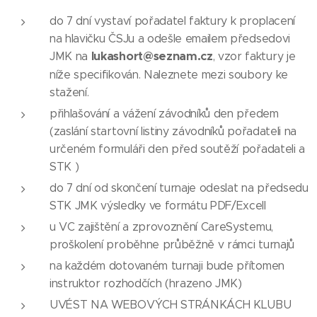
do 7 dní vystaví pořadatel faktury k proplacení
na hlavičku ČSJu a odešle emailem předsedovi
lukashort@seznam.cz
JMK na
, vzor faktury je
níže specifikován. Naleznete mezi soubory ke
stažení.
přihlašování a vážení závodníků den předem
(zaslání startovní listiny závodníků pořadateli na
určeném formuláři den před soutěží pořadateli a
STK )
do 7 dní od skončení turnaje odeslat na předsedu
STK JMK výsledky ve formátu PDF/Excell
u VC zajištění a zprovoznění CareSystemu,
proškolení proběhne průběžně v rámci turnajů
na každém dotovaném turnaji bude přítomen
instruktor rozhodčích (hrazeno JMK)
UVÉST NA WEBOVÝCH STRÁNKÁCH KLUBU