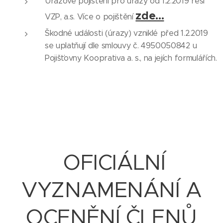
Úrazové pojištění pro úrazy od 1.2.2019 řeší
zde...
VZP, a.s. Více o pojištění
Škodné události (úrazy) vzniklé před 1.2.2019
se uplatňují dle smlouvy č. 4950050842 u
Pojišťovny Kooprativa a. s., na jejích formulářích.
OFICIÁLNÍ
VYZNAMENÁNÍ A
OCENĚNÍ ČLENŮ