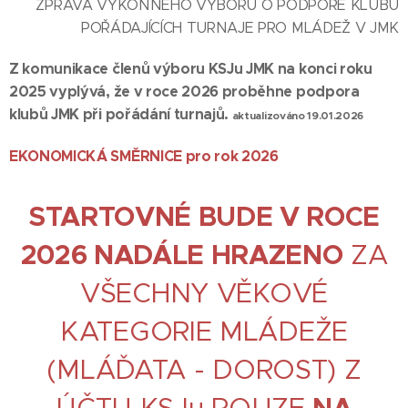
ZPRÁVA VÝKONNÉHO VÝBORU O PODPOŘE KLUBŮ
POŘÁDAJÍCÍCH TURNAJE PRO MLÁDEŽ V JMK
Z komunikace členů výboru KSJu JMK na konci roku
2025 vyplývá, že v roce 2026 proběhne podpora
klubů JMK při pořádání turnajů.
aktualizováno 19.01.2026
EKONOMICKÁ SMĚRNICE pro rok 2026
STARTOVNÉ BUDE V ROCE
2026 NADÁLE HRAZENO
ZA
VŠECHNY VĚKOVÉ
KATEGORIE MLÁDEŽE
(MLÁĎATA - DOROST) Z
ÚČTU KSJu POUZE