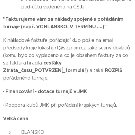
pod-účtu vedeného na ČSJu.
"Fakturujeme vám za náklady spojené s pořádáním
turnaje (např. VC BLANSKO, V TERMÍNU ....)"
K nákladové faktuře pořádající klub pošle na email
předsedy kraje lukashort@seznam.cz také scany dokladů
(komu bylo co vyplaceno a co je obsahem faktury, za co
cesťáky
se faktura hradila..
,
Ztráta_času_POTVRZENÍ_formulář
ROZPIS
) a také
pořádaného turnaje.
·
Financování - dotace turnajů v JMK
·
Podpora klubů JMK při pořádání krajských turnajů,
Velká cena
BLANSKO