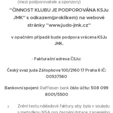
(mezi podporovatele a sponzory)
"ČINNOST KLUBU JE PODPOROVÁNA KSJu
JMK" s odkazem(proklikem) na webové
stránky "www.judo-jmk.cz"
v opačném případě bude podpora vrácena KSJu
JMK.
·
Fakturační adresa ČSJu:
Český svaz juda
Zátopkova 100/2160 17 Praha 6
IČ:
00537560
Bankovní spojení:
číslo účtu:
508 099
Raiffeisen bank
8001/5500
Znění textu nákladové faktury, aby byla v souladu
s metodikou NSA pro čerpání dotace z krajského