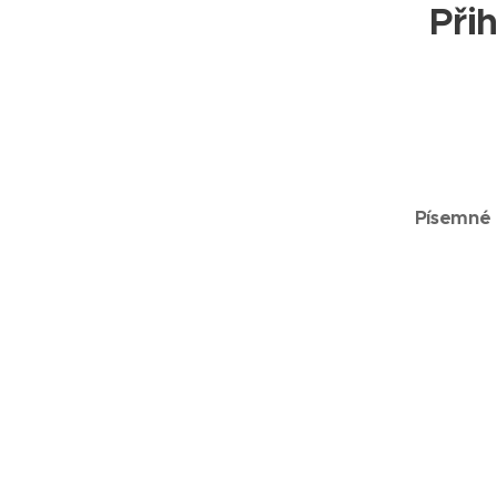
Při
Písemné 