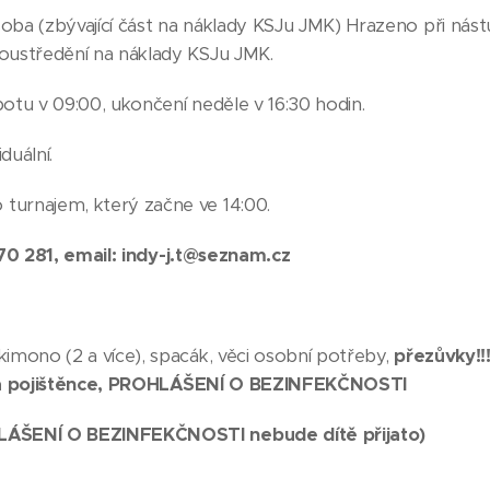
č/osoba (zbývající část na náklady KSJu JMK) Hraze
soustředění na náklady KSJu JMK.
botu v 09:00, ukončení neděle v 16:30 hodin.
duální.
turnajem, který začne ve 14:00.
670 281, email:
indy-j.t@seznam.cz
kimono (2 a více), spacák, věci osobní potřeby,
přezůvky!!
ka pojištěnce, PROHLÁŠENÍ O BEZINFEKČNOSTI
HLÁŠENÍ O BEZINFEKČNOSTI nebude dítě přijato)