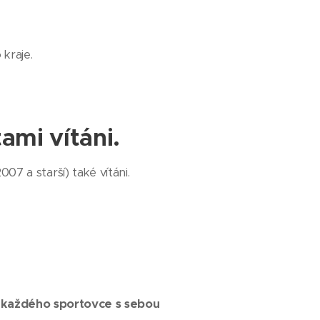
 kraje.
ami vítáni.
007 a starší) také vítáni.
y každého sportovce s sebou