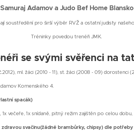
Samuraj Adamov a Judo Bef Home Blansko
jí soustředění pro širší výběr RVŽ a ostatní judisty našeho
Tréninky povedou trenéři JMK.
enéři se svými svěřenci na tat
012), ml. žáci (2010 - 11), st. žáci (2008 - 09) dorostenci (2
Š Adamov Komenského 4.
vlastní spacák)
, 1x večeře, 1x snídaně, pitný režim zajištěn po celou dobu,
!! zdravou svačinu(žádné brambůrky, chipsy) dle potřeb