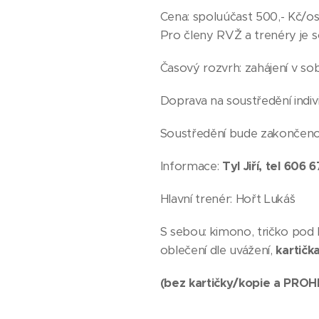
Cena: spoluúčast 500,- K
Pro členy RVŽ a trenéry je 
Časový rozvrh: zahájení v so
Doprava na soustředění indivi
Soustředění bude zakončeno 
Informace:
Tyl Jiří, tel 606 
Hlavní trenér: Hořt Lukáš
S sebou: kimono, tričko pod 
oblečení dle uvážení,
kartič
(bez kartičky/kopie a PRO