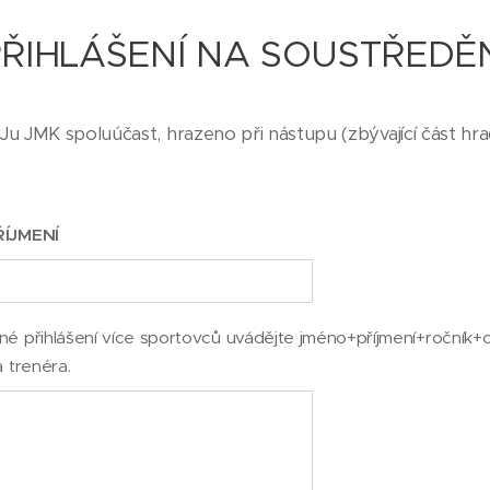
ŘIHLÁŠENÍ NA SOUSTŘEDĚ
Ju JMK spoluúčast, hrazeno při nástupu (zbývající část hr
ŘÍJMENÍ
é přihlášení více sportovců uvádějte jméno+příjmení+ročník+
a trenéra.