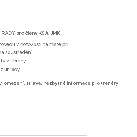
RADY pro členy KSJu JMK
ovedu v hotovosti na místě při
na soustředění
 bez úhrady
ez úhrady
ky, omezení, strava, nezbytné informace pro trenéry: