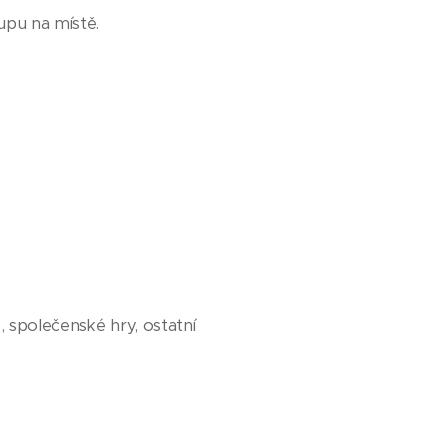
no při nástupu na místě.
!
, společenské hry, ostatní