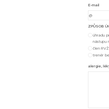
E-mail
ZPŮSOB ÚH
úhradu pr
nástupu 
člen RVŽ
trenér b
alergie, lé