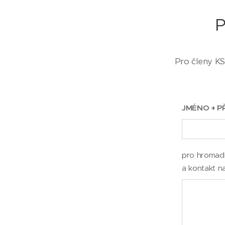
P
Pro členy KS
JMÉNO + P
pro hromadn
a kontakt n