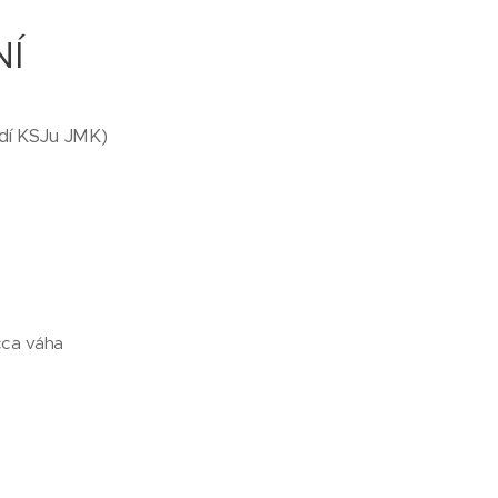
NÍ
adí KSJu JMK)
cca váha